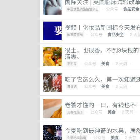
国际关注 | 英国临床试验改
·
公众号
·
食品安全
中国食品药品监管杂志
视频丨化妆品新国标今天发布
·
公众号
·
· 2 天
食品安全
国家药监局
很土，也很香。不到3块钱
清爽。
·
公众号
·
· 2 天前 ·
美食
下厨房
吃了它这么久，第一次知道
·
公众号
·
· 2 天前 ·
美食
日食记
老饕才懂的一口，有钱也不
·
公众号
·
· 2 天前 ·
美食
艾格吃饱了
今夏吃到最神奇的水果，居
·
公众号
·
· 2 天前 
美食
企鹅吃喝指南