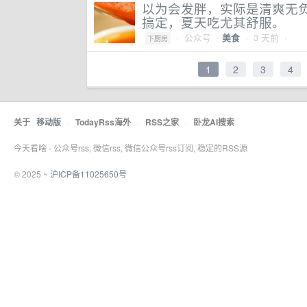
以为会发胖，实际是清爽无
搞定，夏天吃尤其舒服。
·
公众号
·
· 3 天前 ·
美食
下厨房
1
2
3
4
关于
移动版
·
TodayRss海外
·
RSS之家
·
卧龙AI搜索
今天看啥 - 公众号rss, 微信rss, 微信公众号rss订阅, 稳定的RSS源
© 2025 ~
沪ICP备11025650号