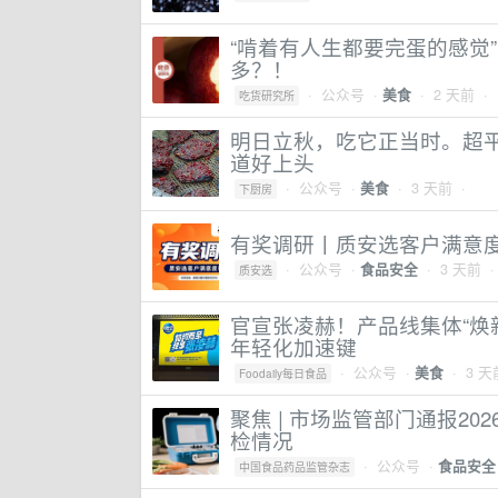
“啃着有人生都要完蛋的感觉
多？！
·
公众号
·
· 2 天前 ·
美食
吃货研究所
明日立秋，吃它正当时。超
道好上头
·
公众号
·
· 3 天前 ·
美食
下厨房
有奖调研丨质安选客户满意
·
公众号
·
· 3 天前 
食品安全
质安选
官宣张凌赫！产品线集体“焕新
年轻化加速键
·
公众号
·
· 3 天
美食
Foodaily每日食品
聚焦 | 市场监管部门通报2
检情况
·
公众号
·
食品安全
中国食品药品监管杂志