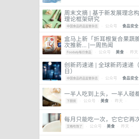
周末文摘 | 基于新发展理
理论框架研究
·
公众号
·
食品安全
中国食品药品监管杂志
盒马上新「折耳根复合果蔬脆
次推新... |一周热闻
·
公众号
·
· 昨天
美食
Foodaily每日食品
创新药速递 | 全球新药速递（2
日）
·
公众号
·
食品安全
中国食品药品监管杂志
一半人吃到上头，一半人碰
·
公众号
·
· 昨天 ·
美食
下厨房
每月只能吃一次，它它它再
·
公众号
·
· 昨天 ·
美食
艾格吃饱了