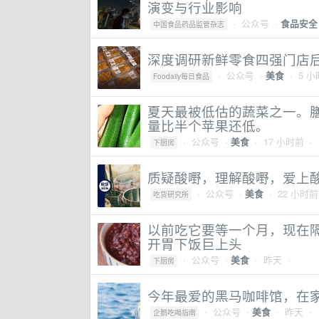
演变与行业影响
·
公众号
·
食品安全
中国食品药品监管杂志
深度调研新鲜零食四强门店
·
公众号
·
· 5 
美食
Foodaily每日食品
夏天最被低估的蔬菜之一。
量比半个苹果还低。
·
公众号
·
· 17 小时前 ·
美食
下厨房
质疑酸嘢，理解酸嘢，爱上
·
公众号
·
· 22 小时前
美食
吃货研究所
以前吃它要等一个月，现在
开胃下饭巨上头
·
公众号
·
· 昨天 ·
美食
下厨房
今年最爱的黑马咖啡馆，在
·
公众号
·
· 昨天 ·
美食
企鹅吃喝指南