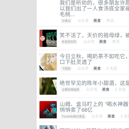
我们是听劝的，很多朋友许
以我们出了一人食汤底全家
毛桃...
·
公众号
·
· 昨天 ·
美食
日食记
笑不活了，天价的祖母绿，
·
公众号
·
· 昨天 ·
美食
吃货研究所
今日立秋，喝奶茶不如吃它
口下肚灵透了
·
公众号
·
· 2 天前 ·
美食
下厨房
绝世罕见的陈年小甜酒，这
·
公众号
·
· 2 天前 
美食
企鹅吃喝指南
山姆、盒马盯上的 “喝水神器
悄悄卖了68亿
·
公众号
·
· 2 天
美食
Foodaily每日食品