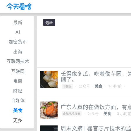
最新
最新
AI
加密货币
出海
互联网技术
互联网
长得像冬瓜，吃着像芋圆，
糊了。
电商
·
公众号
·
· 1小时前 ·
美食
下厨房
财经
自媒体
广东人真的在做饭方面，有
美食
·
公众号
·
· 3 小时前
美食
企鹅吃喝指南
更多
周末文摘 | 器官芯片技术的