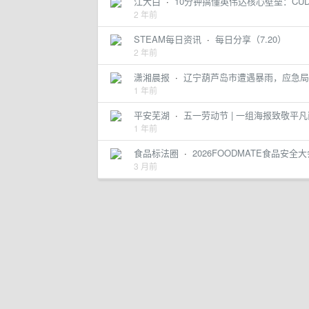
江大白
·
10分钟搞懂英伟达核心壁垒：CU
2 年前
STEAM每日资讯
·
每日分享（7.20）
2 年前
潇湘晨报
·
辽宁葫芦岛市遭遇暴雨，应急局
1 年前
平安芜湖
·
五一劳动节 | 一组海报致敬平
1 年前
食品标法圈
·
2026FOODMATE食品
3 月前