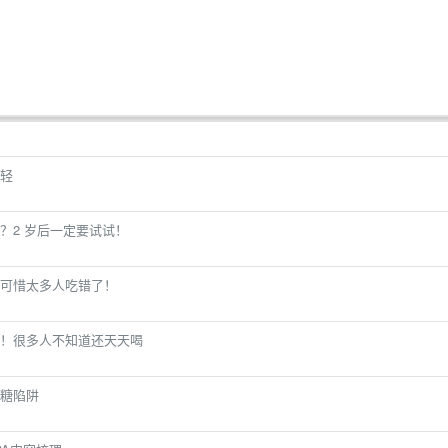
轻
？2 岁后一定要试试！
可惜太多人吃错了！
！很多人不知道还天天喝
糖陷阱