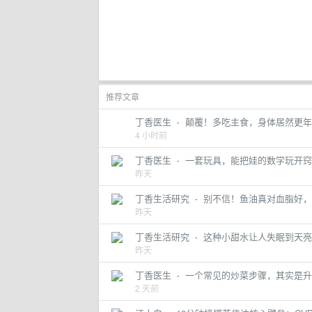
推荐文章
丁香医生
·
颠覆！多吃主食，身体居然更年
4 小时前
丁香医生
·
一套玩具，能把娃的数学玩开窍
昨天
丁香生活研究
·
别不信！鱼油真对血脂好，
昨天
丁香生活研究
·
这种小甜水让人失眠到天亮
昨天
丁香医生
·
一个常见的炒菜步骤，其实是升
2 天前