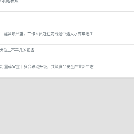
DA内容梳理
：建昌最严重，工作人员赶往前线途中遇大水弃车逃生
凡岗位上不平凡的担当
安全大会 重磅官宣｜多会联动升级，共筑食品安全产业新生态