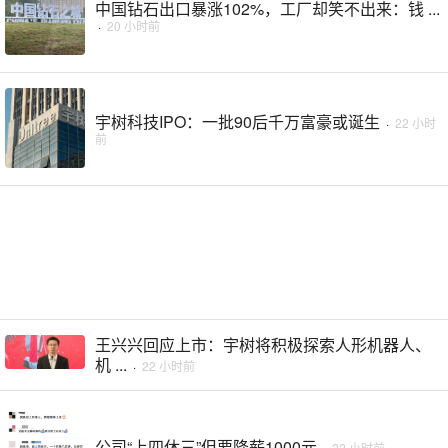
中国钻石出口暴涨102%，工厂却笑不出来：钱 ...
·
20 小时前
宇树科技IPO：一批90后千万富豪或诞生
·
22 小时
前
王兴兴回应上市：宇树将积极探索人形机器人、
机 ...
·
22 小时前
公司“上四休三”但要降薪1000元
·
22 小时前