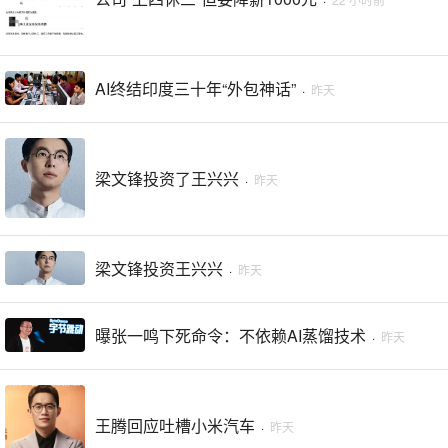
AI终结印度三十年“外包神话”
·
昨天
梁文锋投资了王兴兴
·
昨天
梁文锋投资王兴兴
·
昨天
曝张一鸣下死命令：不依赖AI蒸馏技术
·
昨天
王腾回应吐槽小米汽车
·
昨天