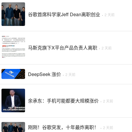
谷歌首席科学家Jeff Dean离职创业
·
2 天前
马斯克旗下X平台产品负责人离职
·
2 天前
DeepSeek 涨价
·
2 天前
余承东：手机可能都要大规模涨价
·
2 天前
刚刚！谷歌突发，十年最炸离职！
·
2 天前