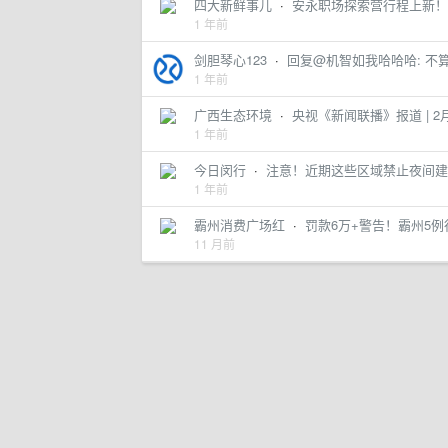
四大新鲜事儿
·
安永职场探索营行程上新！
1 年前
剑胆琴心123
·
回复@机智如我哈哈哈: 不算。
1 年前
广西生态环境
·
央视《新闻联播》报道 | 
1 年前
今日闵行
·
注意！近期这些区域禁止夜间建
1 年前
霸州消费广场红
·
罚款6万+警告！霸州5
11 月前