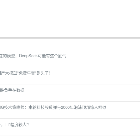
宜的模型，DeepSeek可能有这个底气
，国产大模型"免费午餐"到头了！
，胜负手在数据
IG技术策略师：本轮科技股反弹与2000年泡沫顶部惊人相似
涨价，且“幅度较大”！