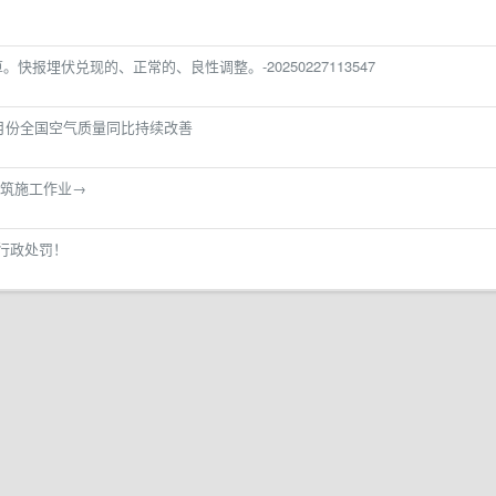
快报埋伏兑现的、正常的、良性调整。-20250227113547
2月份全国空气质量同比持续改善
筑施工作业→
例行政处罚！