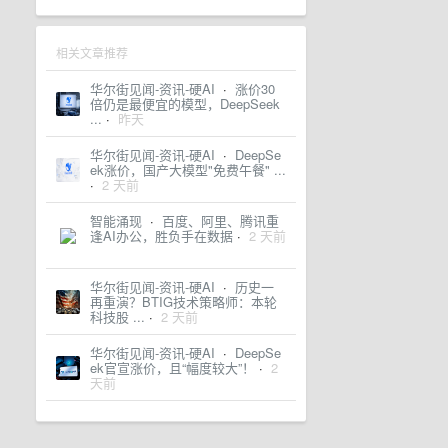
相关文章推荐
华尔街见闻-资讯-硬AI
·
涨价30
倍仍是最便宜的模型，DeepSeek
...
·
昨天
华尔街见闻-资讯-硬AI
·
DeepSe
ek涨价，国产大模型"免费午餐" ...
·
2 天前
智能涌现
·
百度、阿里、腾讯重
逢AI办公，胜负手在数据
·
2 天前
华尔街见闻-资讯-硬AI
·
历史一
再重演？BTIG技术策略师：本轮
科技股 ...
·
2 天前
华尔街见闻-资讯-硬AI
·
DeepSe
ek官宣涨价，且“幅度较大”！
·
2
天前