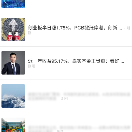
创业板半日涨1.75%，PCB掀涨停潮，创新 ...
·
刚
刚
近一年收益95.17%，嘉实基金王贵重：看好 ...
·
刚刚
美银衍生品部门警告：市场剧烈波动已成常态，AI泡沫风险指标逼
近互联网时代极值
·
刚刚
诺贝尔奖得主让位，联合创始人布林复出——谷歌AI领导层大洗牌
背后的权力博弈
·
刚刚