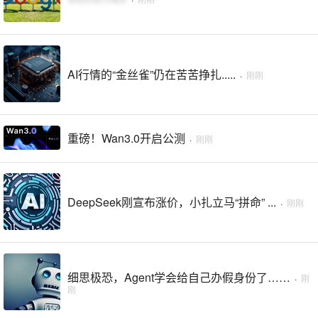
AI行情的“金丝雀”仍在苦苦挣扎.....
·
刚刚
重磅！Wan3.0开启公测
·
刚刚
DeepSeek刚宣布涨价，小扎立马“拼命” ...
·
刚刚
细思极恐，Agent学会给自己办假身份了……
·
刚
刚