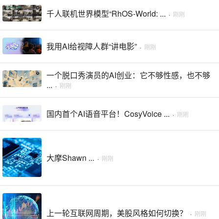
千人联机世界模型“RhOS-World: ...
·
刚刚
我用AI给视障人群“讲电影”
·
刚刚
一个脱口秀演员的AI创业：它不够性感，也不够
...
·
刚刚
国内首个AI语音平台！CosyVoice ...
·
刚刚
大摩Shawn ...
·
刚刚
上一轮互联网周期，美股风格如何切换？
·
刚刚