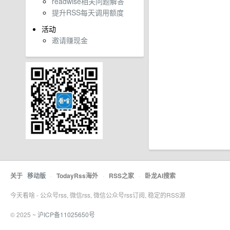
readwise相关问题解答
提升RSS每天调用额度
活动
邀请赚现金
关于
移动版
·
TodayRss海外
·
RSS之家
·
卧龙AI搜索
今天看啥 - 公众号rss, 微信rss, 微信公众号rss订阅, 稳定的RSS源
© 2025 ~
沪ICP备11025650号