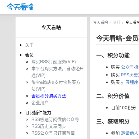
今天看啥
资料
今天看啥
›
›
今天看啥
今天看啥-会
关于
会员
一、积分功能
购买RSS订阅服务(VIP)
购买
公众号极
本平台购买方法，自动化开
购买
RSS历
通(VIP)
淘宝&微店&支付宝购买方
购买
扩展程序化
法(VIP)
会员积分购买方法
二、积分价值
企业用户
目前100积分=
订阅插件能力
RSS极速订阅微信公众号
三、获取积分
RSS历史文章同步
RSS公众号只订阅首篇
参加
邀请他人