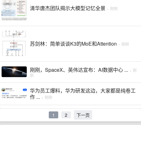
清华唐杰团队揭示大模型记忆全景
·
刚刚
苏剑林：简单谈谈K3的MoE和Attention
·
刚刚
刚刚，SpaceX、英伟达宣布：AI数据中心 ...
·
刚
刚
华为员工爆料，华为研发这边，大家都是纯卷工
作 ...
·
刚刚
1
2
下一页