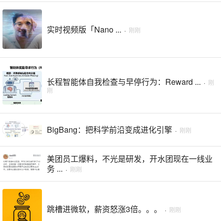
实时视频版「Nano ...
·
刚刚
长程智能体自我检查与早停行为：Reward ...
·
刚
刚
BigBang：把科学前沿变成进化引擎
·
刚刚
美团员工爆料，不光是研发，开水团现在一线业
务 ...
·
刚刚
跳槽进微软，薪资怒涨3倍。。。
·
刚刚