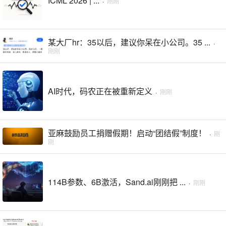
ICML 2026 | ...
·
刚刚
某大厂hr：35以后，建议你呆在小公司。35 ...
·
刚刚
AI时代，码农正在被重新定义
·
刚刚
亚麻鼓励员工捐赠假期！启动“团结假”制度！
·
刚
刚
114B参数、6B激活，Sand.ai刚刚把 ...
·
刚刚