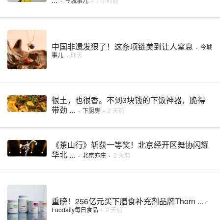
·
今城事儿
·
7 小时前
中国非遗发狠了！这条项链美到让人窒息
·
今城
事儿
·
昨天
很土，也很香。不到3块钱的下饭神器，脆得
带劲 ...
·
下厨房
·
2 天前
《茶山行》斩获一等奖！北京经开区舞协闪耀
华北 ...
·
北京亦庄
·
2 天前
重磅！256亿元买下膳食补充剂品牌Thorn ...
·
Foodaily每日食品
·
2 天前