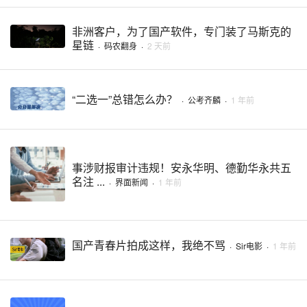
非洲客户，为了国产软件，专门装了马斯克的
星链
·
码农翻身
·
2 天前
“二选一”总错怎么办？
·
公考齐麟
·
1 年前
事涉财报审计违规！安永华明、德勤华永共五
名注 ...
·
界面新闻
·
1 年前
国产青春片拍成这样，我绝不骂
·
Sir电影
·
1 年前