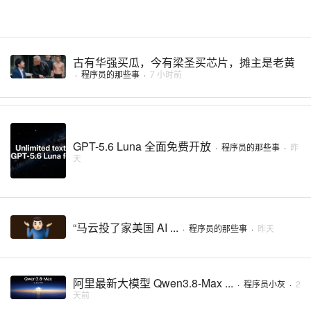
古有华强买瓜，今有梁圣买芯片，摊主是老黄
·
程序员的那些事
·
7 小时前
GPT-5.6 Luna 全面免费开放
·
程序员的那些事
·
昨
天
“马云投了家美国 AI ...
·
程序员的那些事
·
昨天
阿里最新大模型 Qwen3.8-Max ...
·
程序员小灰
·
2
天前