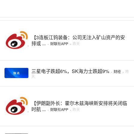
【3连板江钨装备：公司无注入矿山资产的安
排或 ...
·
财联社APP
·
昨天
三星电子跌超6%，SK海力士跌超9%
·
财经
·
昨
天
【伊朗副外长：霍尔木兹海峡新安排将关闭临
时航 ...
·
财联社APP
·
昨天