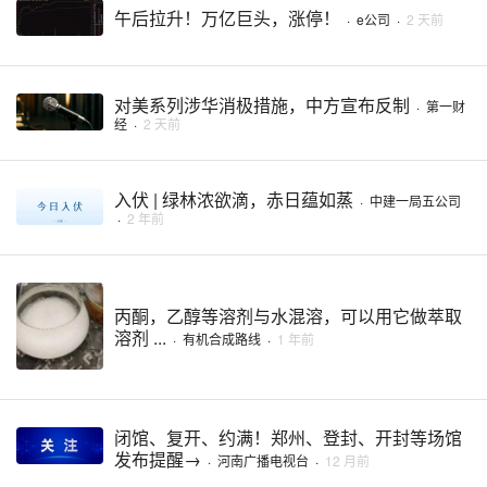
午后拉升！万亿巨头，涨停！
·
e公司
·
2 天前
对美系列涉华消极措施，中方宣布反制
·
第一财
经
·
2 天前
入伏 | 绿林浓欲滴，赤日蕴如蒸
·
中建一局五公司
·
2 年前
丙酮，乙醇等溶剂与水混溶，可以用它做萃取
溶剂 ...
·
有机合成路线
·
1 年前
闭馆、复开、约满！郑州、登封、开封等场馆
发布提醒→
·
河南广播电视台
·
12 月前