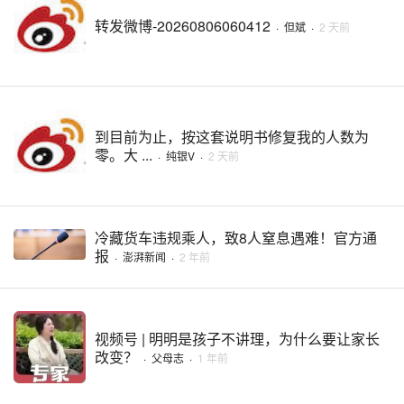
转发微博-20260806060412
·
但斌
·
2 天前
到目前为止，按这套说明书修复我的人数为
零。大 ...
·
纯银V
·
2 天前
冷藏货车违规乘人，致8人窒息遇难！官方通
报
·
澎湃新闻
·
2 年前
视频号 | 明明是孩子不讲理，为什么要让家长
改变？
·
父母志
·
1 年前