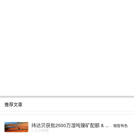
推荐文章
纬达贝获批2500万湿吨镍矿配额 & ...
·
融智有色
·
3 小时前