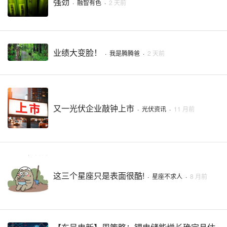
强劲
·
融智有色
·
2 天前
业绩大变脸！
·
我是腾腾爸
·
2 天前
又一光伏企业敲钟上市
·
光伏资讯
·
11 月前
这三个星座只是表面很酷!
·
星座不求人
·
8 月前