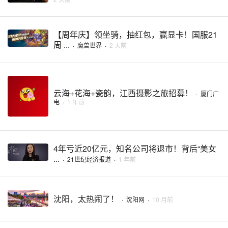
【周年庆】领坐骑，抽红包，赢显卡！国服21
周 ...
·
魔兽世界
·
2 天前
云海+花海+瓷韵，江西摄影之旅招募！
·
厦门广
电
·
1 年前
4年亏近20亿元，知名公司将退市！背后“美女
...
·
21世纪经济报道
·
1 年前
沈阳，太热闹了！
·
沈阳网
·
10 月前