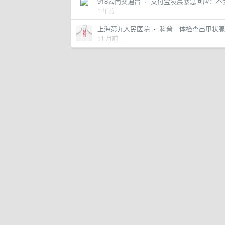
918云南交通台
·
支付宝凌晨紧急回应：不
1 年前
上海第九人民医院
·
科普｜体检查出甲状腺
11 月前