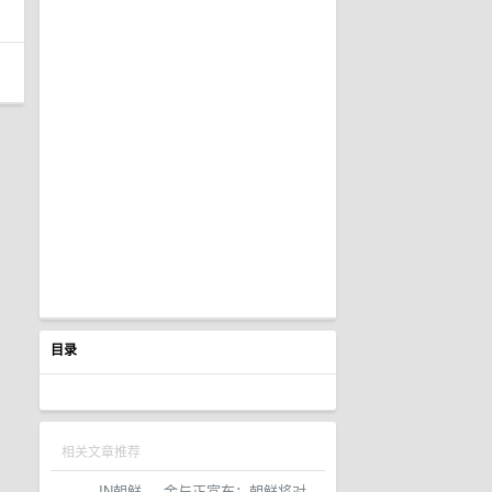
目录
相关文章推荐
IN朝鲜
·
金与正宣布：朝鲜将对