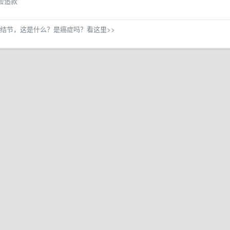
会追款
结节，这是什么？是癌症吗？看这里>>