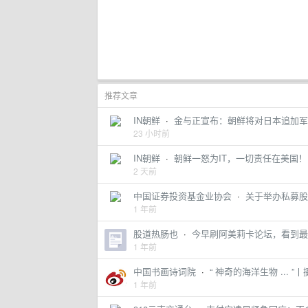
推荐文章
IN朝鲜
·
金与正宣布：朝鲜将对日本追加军
23 小时前
IN朝鲜
·
朝鲜一怒为IT，一切责任在美国！
2 天前
中国证券投资基金业协会
·
关于举办私募股
1 年前
股道热肠也
·
今早刷阿美莉卡论坛，看到最震撼
1 年前
中国书画诗词院
·
“ 神奇的海洋生物 ... ”丨摄
1 年前