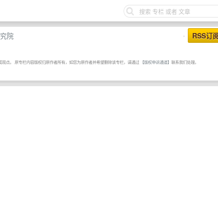
究院
RSS订
•
或观点。 原专栏内容版权归原作者所有，如您为原作者并希望删除该专栏，请通过
【版权申诉通道】
联系我们处理。