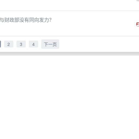
与财政部没有同向发力？
2
3
4
下一页