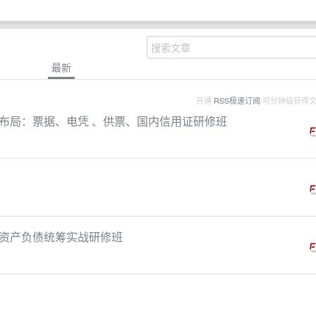
最新
开通
RSS极速订阅
可分钟级获得
布局：票据、电凭 、供票、国内信用证研修班
资产负债统筹实战研修班