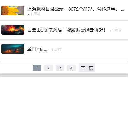
上海耗材目录公示，3672个品规，骨科过半， ...
·
1 周前
白云山3.3 亿入局！凝胶贴膏风云再起！
·
1 周前
单日 48 ...
·
1 周前
1
2
3
4
下一页