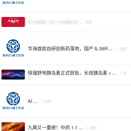
第12批国采，65个产品报量对比
·
1 周前
华海首款自研创新药落地，国产 IL-36R ...
·
1 周前
恒瑞舒地胰岛素正式获批，长效胰岛素 + ...
·
1 周
前
AI ...
·
1 周前
九典又一重磅！中药 1.1 ...
·
1 周前