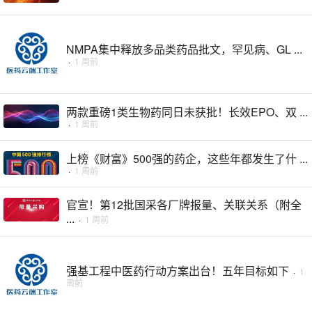
NMPA集中释放多品类药品批文，罕见病、GL ...
·
1 周前
两款重磅1类生物药同日未获批！长效EPO、双 ...
·
1 周前
上榜《财富》500强的药企，这些年都发生了什 ...
·
1 周前
官宣！第12批国采各厂牌报量、关联关系（附全
...
·
1 周前
强基工程中医药行动方案出台！五年目标如下
·
1
周前