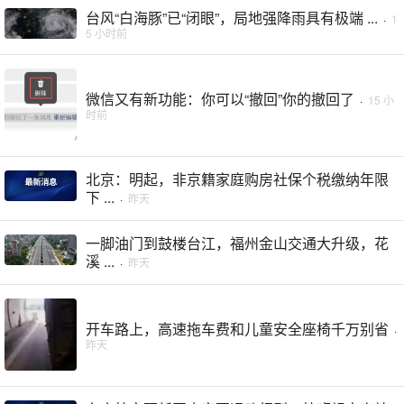
台风“白海豚”已“闭眼”，局地强降雨具有极端 ...
·
1
5 小时前
微信又有新功能：你可以“撤回”你的撤回了
·
15 小
时前
北京：明起，非京籍家庭购房社保个税缴纳年限
下 ...
·
昨天
一脚油门到鼓楼台江，福州金山交通大升级，花
溪 ...
·
昨天
开车路上，高速拖车费和儿童安全座椅千万别省
·
昨天