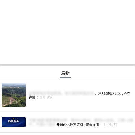
最新
全国用电负荷创新高，电力保供积极应对
,
开通RSS极速订阅
查看
·
3 小时前
详情
今晚“闽超”最新赛果出炉：福州5:2泉州，莆田6:0龙岩，三明1:2南
平，平潭0:1漳州
,
·
3 小时前
开通RSS极速订阅
查看详情