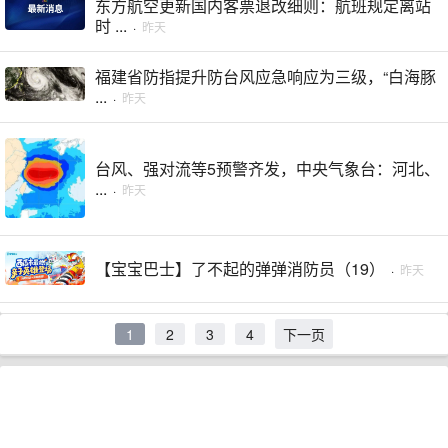
东方航空更新国内客票退改细则：航班规定离站
时 ...
·
昨天
福建省防指提升防台风应急响应为三级，“白海豚
...
·
昨天
台风、强对流等5预警齐发，中央气象台：河北、
...
·
昨天
【宝宝巴士】了不起的弹弹消防员（19）
·
昨天
1
2
3
4
下一页