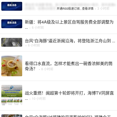
受台风“白海豚”影响，浙江明天计划取消航班851架次，其中进港4
25架次、出港426架次
,
·
3 小时前
开通RSS极速订阅
查看详情
新疆：将4A级及以上景区自驾服务费全部调整为
...
·
6 小时前
台风“白海豚”逼近浙闽沿海，将登陆浙江舟山到 ...
·
6 小时前
看得口水直流，怎样才能煮出一碗香浓鲜美的筒
骨汤？
·
6 小时前
战火重燃！闽超第十轮即将开打，海博TV同屏直
...
·
10 小时前