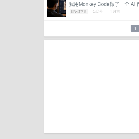
我用Monkey Code做了一
·
公众号
·
· 1 月前 ·
网罗灯下黑
1