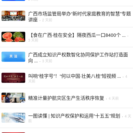
广西市场监管局举办“新时代家庭教育的智慧”专题
讲座
·
2 天前
【食在广西·桂在安全】隔夜西瓜一口8400个 ...
·
3 天前
广西成立知识产权数智化协同保护工作站打造面
向 ...
·
3 天前
叫响“桂字号”！“何以中国·壮美八桂”短视频 ...
·
4
天前
精准计量护航灾区生产生活秩序恢复
·
4 天前
一图读懂 | 知识产权保护和运用“十五五”规划
·
4 天
前