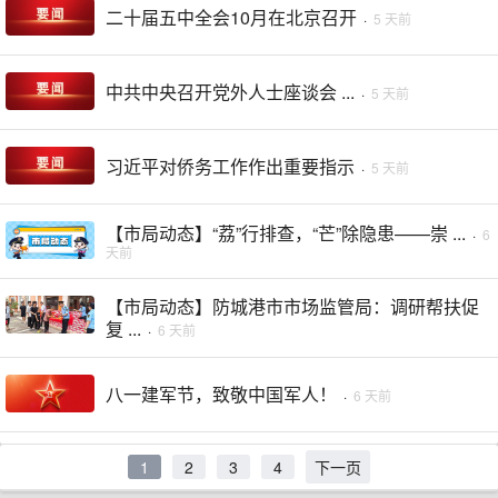
二十届五中全会10月在北京召开
·
5 天前
中共中央召开党外人士座谈会 ...
·
5 天前
习近平对侨务工作作出重要指示
·
5 天前
【市局动态】“荔”行排查，“芒”除隐患——崇 ...
·
6
天前
【市局动态】防城港市市场监管局：调研帮扶促
复 ...
·
6 天前
八一建军节，致敬中国军人！
·
6 天前
1
2
3
4
下一页