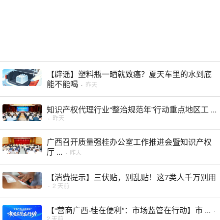
【辟谣】塑料瓶一晒就致癌？夏天车里的水到底
能不能喝
·
昨天
知识产权代理行业“整治规范年”行动重点地区工 ...
·
昨天
广西召开质量强桂办公室工作推进会暨知识产权
厅 ...
·
昨天
【消费提示】三伏贴，别乱贴！这7类人千万别用
·
2 天前
【“营商广西·桂在便利”：市场监管在行动】市 ...
·
2 天前