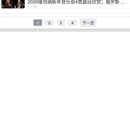
2026维也纳新年音乐会4首曲目欣赏；俄罗斯 ...
·
7 月前
1
2
3
4
下一页