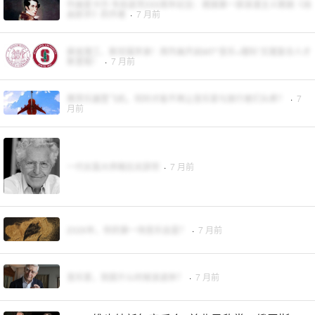
作曲家卡尔·韦伯逝世200周年纪念：德国第一部浪漫主义歌剧《自
由射手》的作者
·
7 月前
麻省理工、斯坦福早录！用作曲开启MIT“音乐+理科”文理复合人才
新里程！
·
7 月前
携带乐器登飞机，何时才能不再让音乐家与旅行者们头疼？
·
7
月前
一代长笛大师格拉夫辞世
·
7 月前
2026年，你的第一场音乐会是？
·
7 月前
音乐家，到底什么时候该退休？
·
7 月前