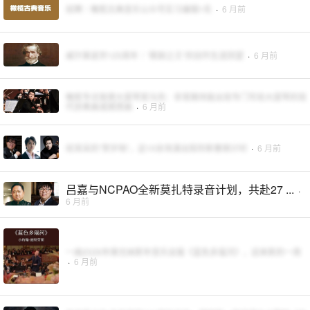
招聘｜橄榄古典音乐公众号实习编辑1名
·
6 月前
威尔第逝世125周年｜“歌剧之王”的创作生涯回望
·
6 月前
橄榄专访旅德大提琴家冯尧：非常期待能出现专门写给大提琴的现
代协奏曲或随想曲
·
6 月前
给耳朵的“贺岁档”，这10余场演出陪你新春倒计时
·
6 月前
吕嘉与NCPAO全新莫扎特录音计划，共赴27 ...
·
6 月前
一曲2026年维也纳新年音乐会版《蓝色多瑙河》，迎来新的一周
·
6 月前