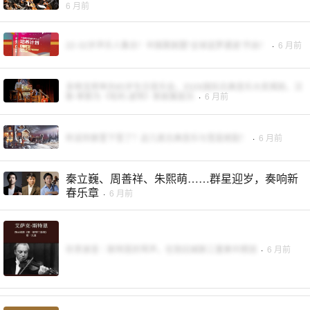
6 月前
22-32岁声乐人集合！中国歌剧圈“全球追梦通道”开启！
·
6 月前
多明戈将举办85岁生日音乐会，2026国际古典音乐大奖揭晓，汉
斯·季默为《哈利·波特》新剧集配乐
·
6 月前
听说你那里下雪了？这几首古典音乐与雪是绝配！
·
6 月前
秦立巍、周善祥、朱熙萌……群星迎岁，奏响新
春乐章
·
6 月前
珍贵录音｜斯特恩的琴声，在勃拉姆斯三重奏中燃烧
·
6 月前