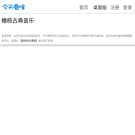
首页
桌面版
注册
登录
橄榄古典音乐
免责声明：本专栏仅为信息导航参考，不代表原专栏立场或观点。 原专栏内容版权归原作者所有，如您为原作者并希望删除
该专栏，请通过
【版权申诉通道】
联系我们处理。