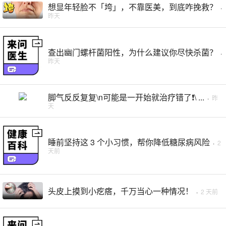
想显年轻脸不「垮」，不靠医美，到底咋挽救？
·
昨天
查出幽门螺杆菌阳性，为什么建议你尽快杀菌？
·
昨天
脚气反反复复\n可能是一开始就治疗错了❗️\ ...
·
昨
天
睡前坚持这 3 个小习惯，帮你降低糖尿病风险
·
2
天前
头皮上摸到小疙瘩，千万当心一种情况！
·
2 天前