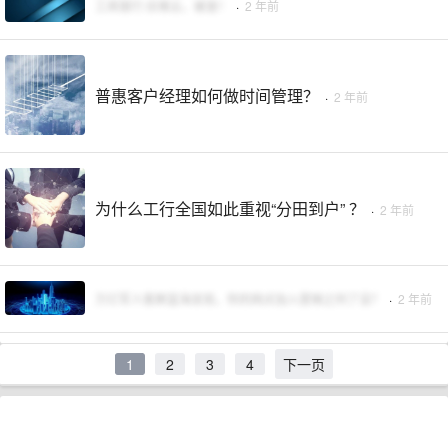
工商银行 应维云，被查！
·
2 年前
普惠客户经理如何做时间管理？
·
2 年前
为什么工行全国如此重视“分田到户” ？
·
2 年前
万亿军人客群蓝海显现，你的网点加入营销之列了没？
·
2 年前
1
2
3
4
下一页