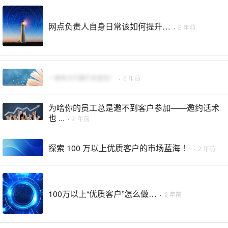
网点负责人自身日常该如何提升…
·
2 年前
一国有大行副行长就任！
·
2 年前
为啥你的员工总是邀不到客户参加——邀约话术
也 ...
·
2 年前
探索 100 万以上优质客户的市场蓝海 ！
·
2 年前
100万以上“优质客户”怎么做…
·
2 年前