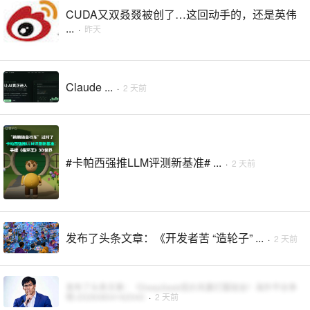
CUDA又双叒叕被创了…这回动手的，还是英伟
...
·
昨天
Claude ...
·
2 天前
#卡帕西强推LLM评测新基准# ...
·
2 天前
发布了头条文章：《开发者苦 “造轮子” ...
·
2 天前
发布了头条文章：《DeepSeek低价风暴打服硅谷！海外平台争
相-20260804162040
·
2 天前