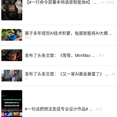
【#一行命令部署本地语音智能体#】 ...
·
19 小时前
基于多年视觉AI技术积累，兔展智能将AI大模 ...
·
昨天
发布了头条文章：《等等，MiniMax ...
·
昨天
发布了头条文章：《又一家AI基金暴雷了》 ...
·
昨
天
#一句话把想法变成专业设计作品# ...
·
昨天