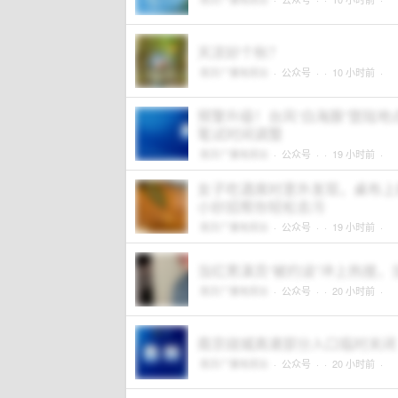
天凉好个秋？
南京广播电视台
·
公众号
·
· 10 小时前 ·
预警升级！台风“白海豚”登陆
笔试时间调整
南京广播电视台
·
公众号
·
· 19 小时前 ·
女子吃酒席时意外发现，桌布上
小妙招帮你轻松去污
南京广播电视台
·
公众号
·
· 19 小时前 ·
当红男演员“被约谈”冲上热搜
南京广播电视台
·
公众号
·
· 20 小时前 ·
南京绕城高速部分入口临时关闭
南京广播电视台
·
公众号
·
· 20 小时前 ·