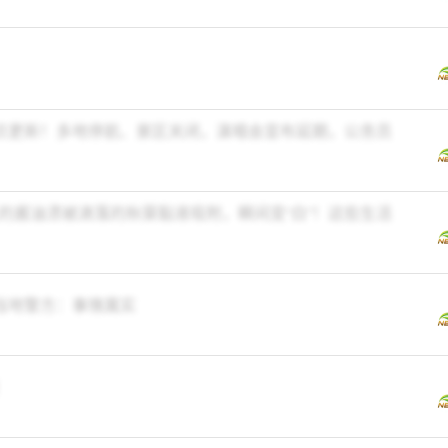
地点更新！多地停航、景区关闭，演唱会宣布延期，公务员
的酱油渍被滴落的秋葵黏液吸附，瞬间变“白”！这些生活
，当地警方：事情属实