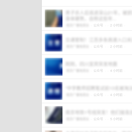
男子杀人后逃进深山21年，被
身体硬熬，自称这些年...
南京广播电视台
·
公众号
·
· 2 小时前 ·
交通管制！江苏多条高速入口关
南京广播电视台
·
公众号
·
· 2 小时前 ·
刚刚，四川宜宾突发地震
南京广播电视台
·
公众号
·
· 4 小时前 ·
“中学教师招聘笔试前13名被淘
南京广播电视台
·
公众号
·
· 4 小时前 ·
南京地铁1号线突发！他们接连
南京广播电视台
·
公众号
·
· 5 小时前 ·