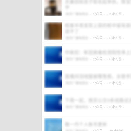
夫妻因给孩子取名起争执，致宝
字
南京广播电视台
·
公众号
·
· 5 小时前 ·
租客半夜发现上锁的柜中留有逝
退不了
南京广播电视台
·
公众号
·
· 6 小时前 ·
中疾控：新冠病毒检测阳性率上
南京广播电视台
·
公众号
·
· 6 小时前 ·
直播间羽绒服被曝售假，女歌手
南京广播电视台
·
公众号
·
· 8 小时前 ·
下周一起，南京公交3条线路试点
南京广播电视台
·
公众号
·
· 8 小时前 ·
敬一丹个人账号更新
南京广播电视台
·
公众号
·
· 10 小时前 ·