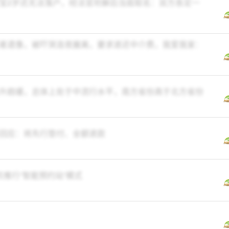
宝2岁还无法落户，经法官劝解后当庭取名：双方各定一
者遗像，被吓哭连夜搬离，要求退还中介费，我爱我家：
升趋缓，总体上处于中流行水平，南方省份高于北方省份
回应：将先行垫付、全额退款
推行“智能预约站”模式