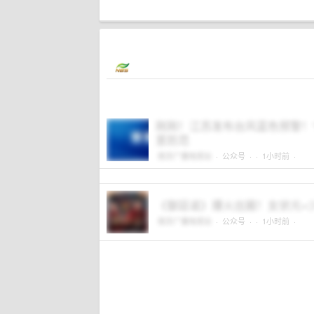
刚刚！江苏发布台风蓝色预警！
意防范
南京广播电视台
·
公众号
·
· 1小时前 ·
《御廷谣》爆火出圈！女状元×
南京广播电视台
·
公众号
·
· 1小时前 ·