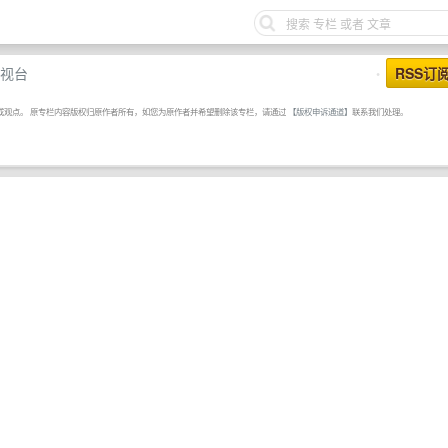
视台
RSS订
•
或观点。 原专栏内容版权归原作者所有，如您为原作者并希望删除该专栏，请通过
【版权申诉通道】
联系我们处理。