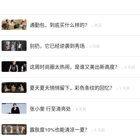
通勤包，到底买什么样的？
·
昨天
别扔，它已经逆袭到秀场
·
2 天前
这周时尚圈太热闹，是谁又美出新高度？
·
3 天前
夏天夏天悄悄留下，彩色条纹的回忆？
·
3 天前
张小斐 行至清亮处
·
4 天前
露肤度10%也能清凉一夏？
·
5 天前