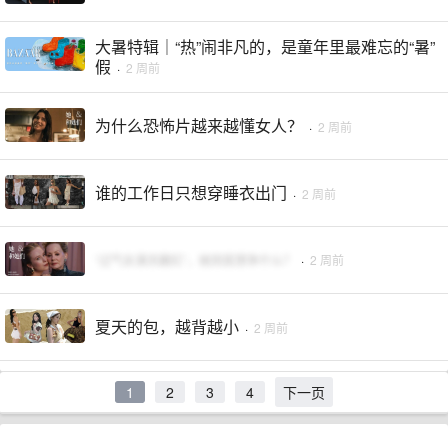
大暑特辑｜“热”闹非凡的，是童年里最难忘的“暑”
假
·
2 周前
为什么恐怖片越来越懂女人？
·
2 周前
谁的工作日只想穿睡衣出门
·
2 周前
“过气女演员翻红”，她到底想争什么？
·
2 周前
夏天的包，越背越小
·
2 周前
1
2
3
4
下一页