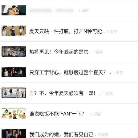
选择成为妈妈，与伟大无关
·
1 周前
夏天只缺一件打底，打开N种可能
·
1 周前
热裤再见！今年崛起的是它
·
1 周前
只穿工字背心，就够度过整个夏天？
·
1 周前
丑？不，今年夏天必须有一双！
·
1 周前
谁说吃饭不能“FAN”一下？
·
1 周前
我们成为的她，我们看见自己
·
2 周前