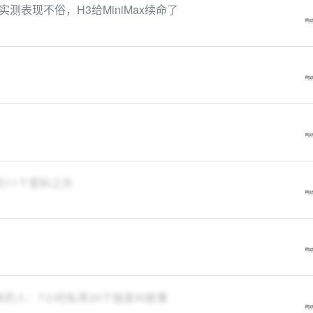
测表现不俗，H3给MiniMax续命了
的11个意料之外
体的人：7小时私享20个独家AI故事