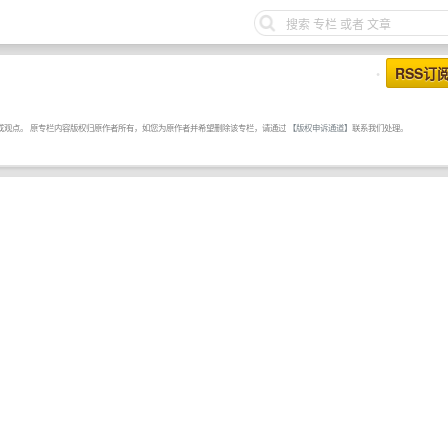
RSS订
•
或观点。 原专栏内容版权归原作者所有，如您为原作者并希望删除该专栏，请通过
【版权申诉通道】
联系我们处理。