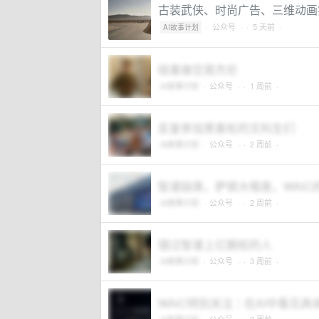
古装武侠、时尚广告、三维动画实
·
公众号
·
· 5 天前 ·
AI故事计划
硅基做空周杰伦
AI故事计划
·
公众号
·
· 1 周前 ·
反复参加黑客松的文科生们
AI故事计划
·
公众号
·
· 2 周前 ·
智谱缺席，萨顿大唱衰，WAIC
AI故事计划
·
公众号
·
· 2 周前 ·
错过智谱上亿期权的人
AI故事计划
·
公众号
·
· 3 周前 ·
WAIC特别关注｜在AI中看见具