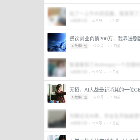
玩了一上午AI浏览器，我发现
AI故事计划
·
公众号
·
· 1 月前 ·
餐饮创业负债200万，我靠漫剧
·
公众号
·
· 1 月前 ·
AI故事计划
智谱拿到了Anthropic一个月限
AI故事计划
·
公众号
·
· 1 月前 ·
无招，AI大战最新消耗的一位C
·
公众号
·
· 1 月前 ·
AI故事计划
为降论文AI率，毕业生开始故意
AI故事计划
·
公众号
·
· 1 月前 ·