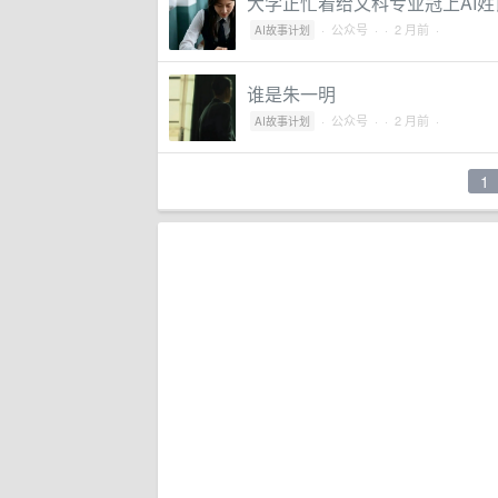
大学正忙着给文科专业冠上AI姓
·
公众号
·
· 2 月前 ·
AI故事计划
谁是朱一明
·
公众号
·
· 2 月前 ·
AI故事计划
1