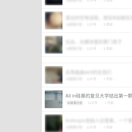
AI故事计划
·
公众号
·
· 3 周前 ·
造出时空电话局，他在B站接住
AI故事计划
·
公众号
·
· 3 周前 ·
光谷，光模块里的寒门贵子
AI故事计划
·
公众号
·
· 3 周前 ·
去用曲曲skill的女孩们
AI故事计划
·
公众号
·
· 1 月前 ·
All in硅基的复旦大学结出第一
·
公众号
·
· 1 月前 ·
AI故事计划
Anthropic创始人达里奥，
AI故事计划
·
公众号
·
· 1 月前 ·