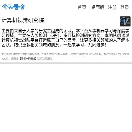
首页
桌面版
注册
登录
计算机视觉研究院
主要由来自于大学的研究生组成的团队，本平台从事机器学习与深度学
习领域，主要在人脸检测与识别，多目标检测研究方向。本团队想通过
计算机视觉战队平台打造属于自己的品牌，让更多相关领域的人了解本
团队，结识更多相关领域的朋友，一起来学习，共同进步！
免责声明：本专栏仅为信息导航参考，不代表原专栏立场或观点。 原专栏内容版权归原作者所有，如您为原作者并希望删除
该专栏，请通过
【版权申诉通道】
联系我们处理。