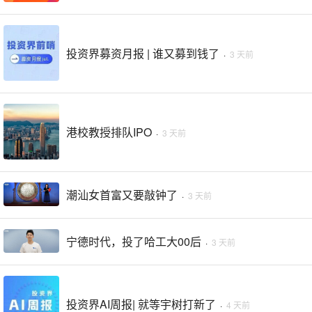
投资界募资月报 | 谁又募到钱了
·
3 天前
港校教授排队IPO
·
3 天前
潮汕女首富又要敲钟了
·
3 天前
宁德时代，投了哈工大00后
·
3 天前
投资界AI周报| 就等宇树打新了
·
4 天前