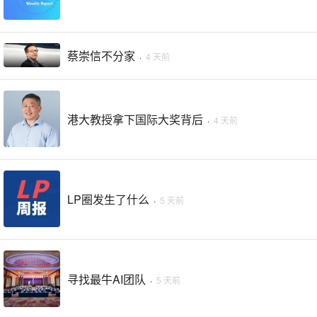
蔡崇信不分家
·
4 天前
港大教授拿下国际大奖背后
·
4 天前
LP圈发生了什么
·
5 天前
寻找最牛AI团队
·
5 天前