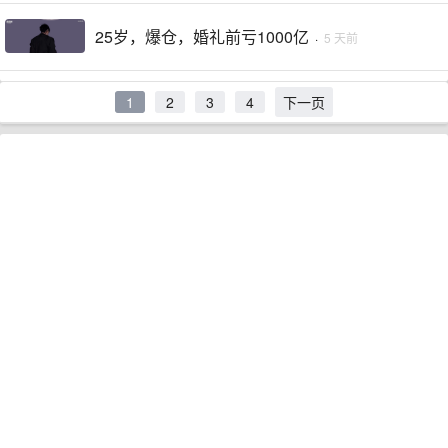
25岁，爆仓，婚礼前亏1000亿
·
5 天前
1
2
3
4
下一页