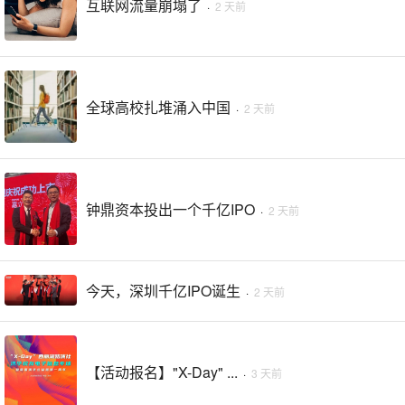
互联网流量崩塌了
·
2 天前
全球高校扎堆涌入中国
·
2 天前
钟鼎资本投出一个千亿IPO
·
2 天前
今天，深圳千亿IPO诞生
·
2 天前
【活动报名】"X-Day" ...
·
3 天前