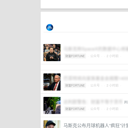
马斯克称SpaceX的数据中心
·
公众号
·
· 2 小时前 ·
财富FORTUNE
巴菲特将向家族基金会捐赠140
·
公众号
·
· 2 小时前 ·
财富FORTUNE
达利欧警告：财富不等于货币
开
·
公众号
·
· 2 小时前 ·
财富FORTUNE
马斯克公布月球机器人“疯狂”计