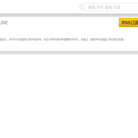
UNE
RSS订
•
或观点。 原专栏内容版权归原作者所有，如您为原作者并希望删除该专栏，请通过
【版权申诉通道】
联系我们处理。