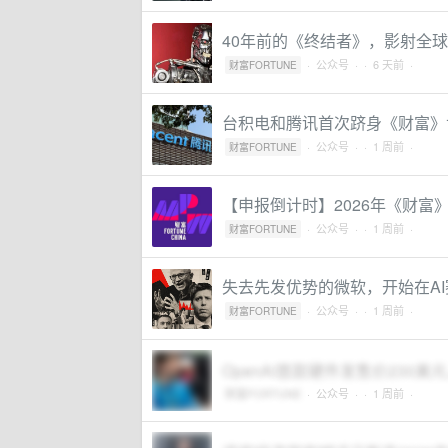
40年前的《终结者》，影射全球
·
公众号
·
· 6 天前 ·
财富FORTUNE
台积电和腾讯首次跻身《财富》世
·
公众号
·
· 1 周前 ·
财富FORTUNE
【申报倒计时】2026年《财富
·
公众号
·
· 1 周前 ·
财富FORTUNE
失去先发优势的微软，开始在AI
·
公众号
·
· 1 周前 ·
财富FORTUNE
OpenAI首款硬件发售价230美元
财富FORTUNE
·
公众号
·
· 1 周前 ·