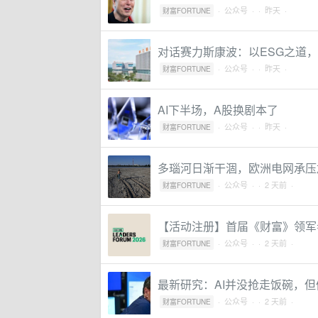
·
公众号
·
· 昨天 ·
财富FORTUNE
对话赛力斯康波：以ESG之道
·
公众号
·
· 昨天 ·
财富FORTUNE
AI下半场，A股换剧本了
·
公众号
·
· 昨天 ·
财富FORTUNE
多瑙河日渐干涸，欧洲电网承压
·
公众号
·
· 2 天前 ·
财富FORTUNE
【活动注册】首届《财富》领军
·
公众号
·
· 2 天前 ·
财富FORTUNE
最新研究：AI并没抢走饭碗，
·
公众号
·
· 2 天前 ·
财富FORTUNE