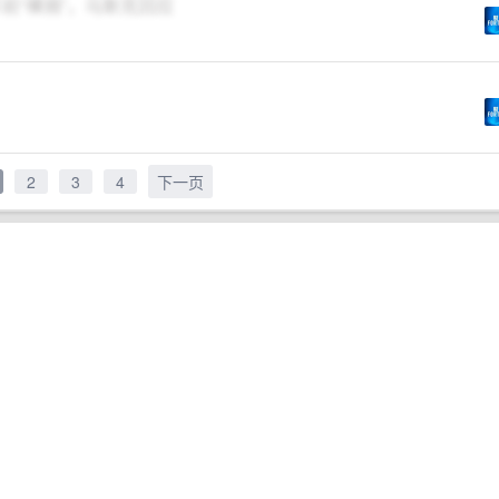
年前“裸捐”，马斯克回应
2
3
4
下一页