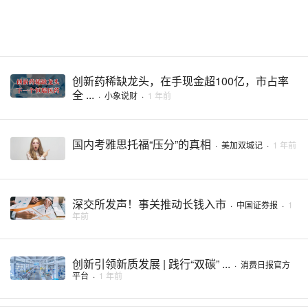
创新药稀缺龙头，在手现金超100亿，市占率
全 ...
·
小象说财
·
1 年前
国内考雅思托福“压分”的真相
·
美加双城记
·
1 年前
深交所发声！事关推动长钱入市
·
中国证券报
·
1
年前
创新引领新质发展 | 践行“双碳” ...
·
消费日报官方
平台
·
1 年前