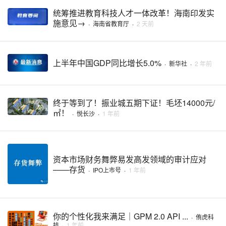
统筹推进教育科技人才一体改革！海南印发实
施意见→
·
海南省教育厅
·
2 天前
上半年中国GDP同比增长5.0%
·
新华社
·
2 年前
终于等到了！振业城五期下证！毛坯14000元/
㎡！
·
悦长沙
·
1 年前
资本市场财务舞弊易发高发领域的审计应对
——存货
·
IPO上市号
·
1 年前
你的个性化我来满足｜GPM 2.0 API ...
·
侑虎科
技
·
1 年前