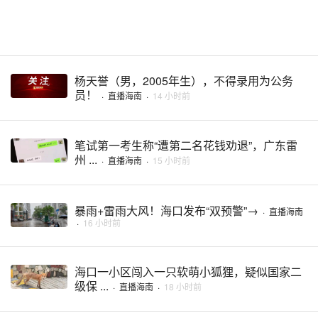
杨天誉（男，2005年生），不得录用为公务
员！
·
直播海南
·
14 小时前
笔试第一考生称“遭第二名花钱劝退”，广东雷
州 ...
·
直播海南
·
15 小时前
暴雨+雷雨大风！海口发布“双预警”→
·
直播海南
·
16 小时前
海口一小区闯入一只软萌小狐狸，疑似国家二
级保 ...
·
直播海南
·
18 小时前