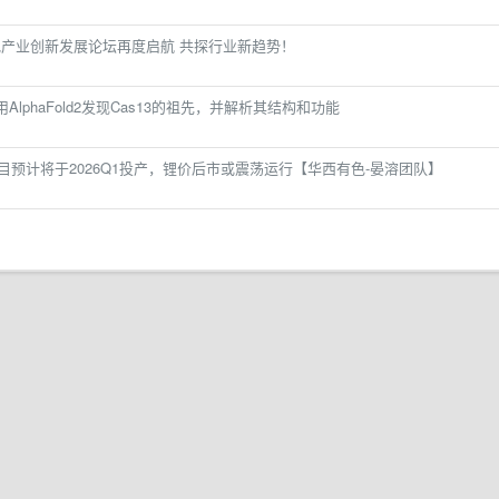
国电池产业创新发展论坛再度启航 共探行业新趋势！
用AlphaFold2发现Cas13的祖先，并解析其结构和功能
o项目预计将于2026Q1投产，锂价后市或震荡运行【华西有色-晏溶团队】