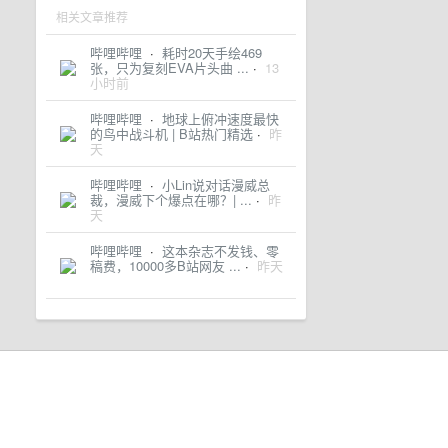
相关文章推荐
哔哩哔哩
·
耗时20天手绘469
张，只为复刻EVA片头曲 ...
·
13
小时前
哔哩哔哩
·
地球上俯冲速度最快
的鸟中战斗机 | B站热门精选
·
昨
天
哔哩哔哩
·
小Lin说对话漫威总
裁，漫威下个爆点在哪？| ...
·
昨
天
哔哩哔哩
·
这本杂志不发钱、零
稿费，10000多B站网友 ...
·
昨天