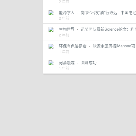
2 年前
能源学人
·
向“新”出发“质”行致远 | 中
2 年前
生物世界
·
诺奖团队最新Science论文：利
2 年前
环保有色溶易看
·
能源金属周报|Manon
1 年前
河套融媒
·
圆满成功
1 年前