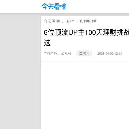
今天看啥
专栏
哔哩哔哩
›
›
6位顶流UP主100天理财挑
选
哔哩哔哩
·
公众号
·
二次元
· 2026-04-09 12:14