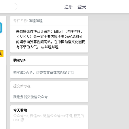
注册
登录
专栏名称:
哔哩哔哩
来自腾讯微博认证资料：bilibili（哔哩哔哩，
ビリビリ）是一家主要内容主要为ACG相关
的娱乐向弹幕视频网站，在中国动漫文化圈拥
有不菲的人气。 @哔哩哔哩
购买VIP
购买成为VIP，可查看文章或者RSS订阅
提交新专栏
我也要提交微信公众号
今天看啥
公众号rss, 微信rss, 微信公众号rss订阅, 稳定的
RSS源