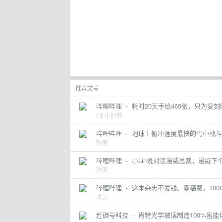
推荐文章
哔哩哔哩
·
耗时20天手绘469张，只为复刻E
13 小时前
哔哩哔哩
·
地球上俯冲速度最快的鸟中战斗机
昨天
哔哩哔哩
·
小Lin说对话漫威总裁，漫威下个
昨天
哔哩哔哩
·
这本杂志不发钱、零稿费，100
昨天
赶碳号科技
·
肖特光学玻璃制造100%氢