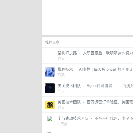
推荐文章
架构师之路
·
入职百度后，我明明这么努力.
昨天
携程技术
·
AI专栏 | 每天被 oncall
昨天
美团技术团队
·
Agent评测漫谈 —— 由浅
昨天
美团技术团队
·
百万运营订单验证，美团无
昨天
字节跳动技术团队
·
不写一行代码，小 V 在
2 天前