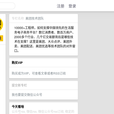
注册
登录
专栏名称:
美团技术团队
10000+工程师，如何支撑中国领先的生活服
务电子商务平台？数亿消费者、数百万商户、
2000多个行业、几千亿交易额背后是哪些技
术在支撑？这里是美团、大众点评、美团外
卖、美团配送、美团优选等技术团队的对外窗
口。
购买VIP
购买成为VIP，可查看文章或者RSS订阅
提交新专栏
我也要提交微信公众号
今天看啥
公众号rss, 微信rss, 微信公众号rss订阅, 稳定的