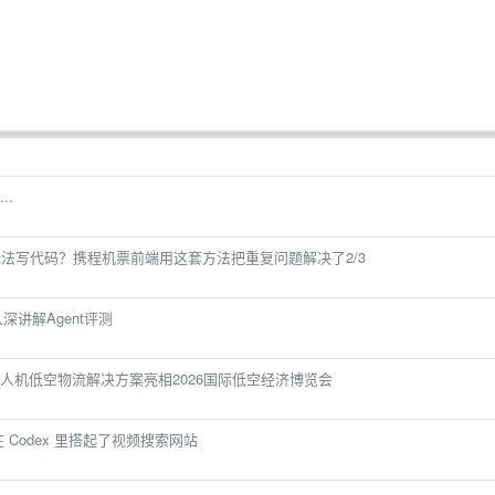
..
 打断到无法写代码？携程机票前端用这套方法把重复问题解决了2/3
入深讲解Agent评测
人机低空物流解决方案亮相2026国际低空经济博览会
 Codex 里搭起了视频搜索网站