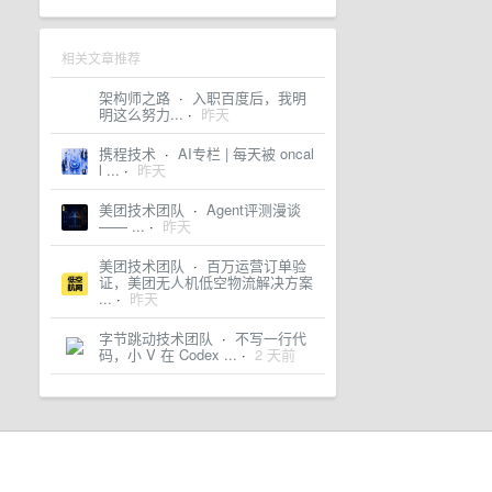
相关文章推荐
架构师之路
·
入职百度后，我明
明这么努力...
·
昨天
携程技术
·
AI专栏 | 每天被 oncal
l ...
·
昨天
美团技术团队
·
Agent评测漫谈
—— ...
·
昨天
美团技术团队
·
百万运营订单验
证，美团无人机低空物流解决方案
...
·
昨天
字节跳动技术团队
·
不写一行代
码，小 V 在 Codex ...
·
2 天前