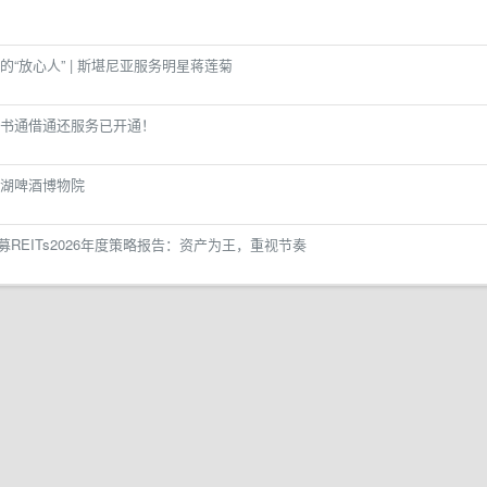
“放心人” | 斯堪尼亚服务明星蒋莲菊
书通借通还服务已开通！
湖啤酒博物院
募REITs2026年度策略报告：资产为王，重视节奏