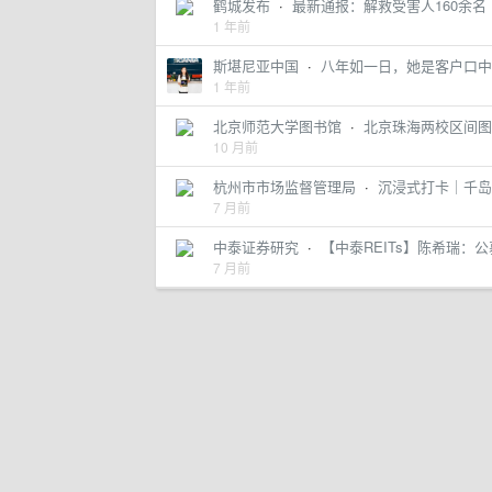
鹤城发布
·
最新通报：解救受害人160余名
1 年前
斯堪尼亚中国
·
八年如一日，她是客户口中的
1 年前
北京师范大学图书馆
·
北京珠海两校区间图
10 月前
杭州市市场监督管理局
·
沉浸式打卡｜千岛
7 月前
中泰证券研究
·
【中泰REITs】陈希瑞：公
7 月前