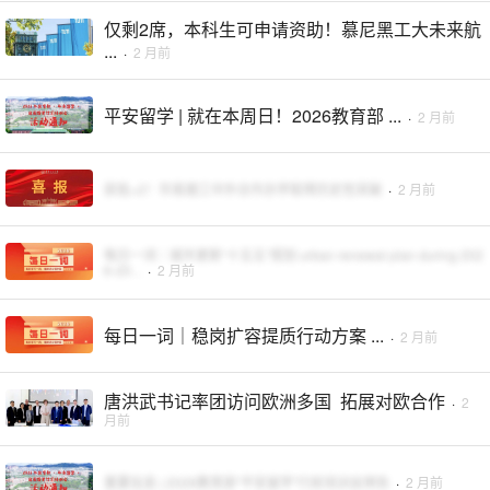
仅剩2席，本科生可申请资助！慕尼黑工大未来航
...
·
2 月前
平安留学 | 就在本周日！2026教育部 ...
·
2 月前
获批+2！华南理工中外合作办学取得历史性突破
·
2 月前
每日一词｜城市更新“十五五”规划 urban renewal plan during 202
6-20...
·
2 月前
每日一词｜稳岗扩容提质行动方案 ...
·
2 月前
唐洪武书记率团访问欧洲多国 拓展对欧合作
·
2
月前
重要信息 | 2026教育部“平安留学”行前培训会预告
·
2 月前