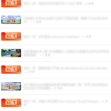
每日一词｜加快农业农村现代化“十五五”规划
·
3 周前
华南理工大学2026海外交流学习项目手册（更新于2026年6月29
日）
·
1 月前
每日一词｜对外投资 outbound investment
·
1 月前
代转|香港大学+澳门大学暑期人工智能与大数据专业学术访学项目
重磅来袭！
·
1 月前
每日一词｜最美科技工作者 the Most Beautiful Sci-tech Workers
·
2 月前
关于做好2026年暑假及秋季学期参加国（境）外学习交流项目本
科生派出工作的通知
·
2 月前
每日一词｜中国少年先锋队 the Chinese Young Pioneers
·
2 月
前