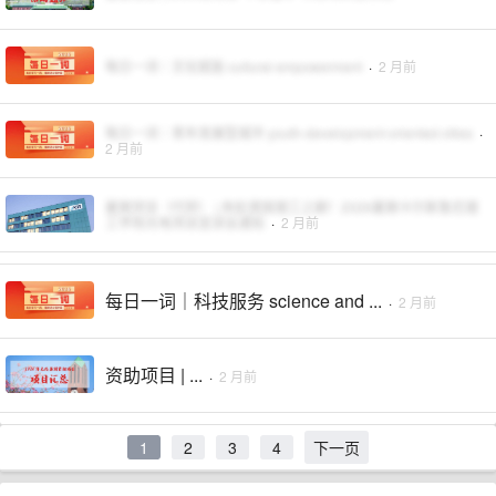
每日一词｜文化赋能 cultural empowerment
·
2 月前
每日一词｜青年发展型城市 youth-development-oriented cities
·
2 月前
暑期项目（代转） | 奔赴德国理工之巅！2026暑期卡尔斯鲁厄理
工学院光电项目宣讲会通知
·
2 月前
每日一词｜科技服务 science and ...
·
2 月前
资助项目 | ...
·
2 月前
1
2
3
4
下一页