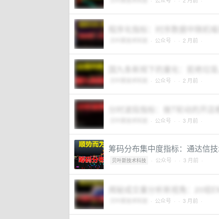
贝叶斯技术科技
·
公众号
·
· 2 月前 ·
程序化指标：时序数据中随机噪
贝叶斯技术科技
·
公众号
·
· 2 月前 ·
国九条新规下的量化：拒绝垃圾
贝叶斯技术科技
·
公众号
·
· 2 月前 ·
分时波段指标：做T轮动的开店
贝叶斯技术科技
·
公众号
·
· 3 月前 ·
筹码分布集中度指标：通达信技
·
公众号
·
· 3 月前 ·
贝叶斯技术科技
揭秘成交量分析新视角：20组E
贝叶斯技术科技
·
公众号
·
· 3 月前 ·