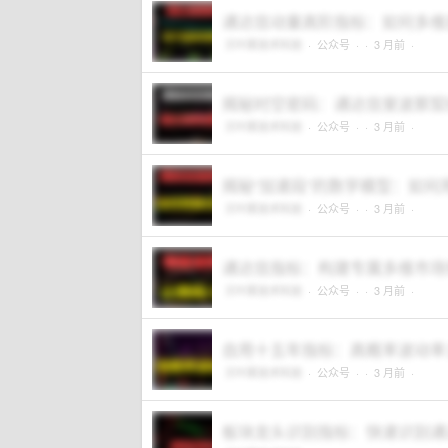
通达信动量高阶指标：如何多维
贝叶斯技术科技
·
公众号
·
· 3 月前 ·
揭秘时空密码：通达信斐波那契
贝叶斯技术科技
·
公众号
·
· 3 月前 ·
揭秘“加速段”的数学模型：如
贝叶斯技术科技
·
公众号
·
· 3 月前 ·
通达信指标：构建专属多维市场
贝叶斯技术科技
·
公众号
·
· 3 月前 ·
自用十五年指标：高概率波动率
贝叶斯技术科技
·
公众号
·
· 3 月前 ·
板块龙头识别指标：快速识别通