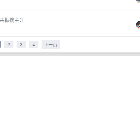
共振擒主升
2
3
4
下一页