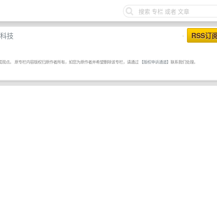
科技
RSS订
•
或观点。 原专栏内容版权归原作者所有，如您为原作者并希望删除该专栏，请通过
【版权申诉通道】
联系我们处理。