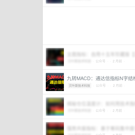
主图指标：自用十五年珍藏版【
贝叶斯技术科技
·
公众号
·
· 2 月前 ·
九转MACD：通达信指标N字结
·
公众号
·
· 2 月前 ·
贝叶斯技术科技
揭秘仓位温度计：如何用技术指
贝叶斯技术科技
·
公众号
·
· 2 月前 ·
强势共振指标：基于筹码集中度