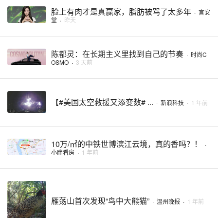
脸上有肉才是真赢家，脂肪被骂了太多年
·
言安
堂
·
昨天
陈都灵：在长期主义里找到自己的节奏
·
时尚C
OSMO
·
3 天前
【#美国太空救援又添变数# ...
·
新浪科技
·
1 年前
10万/㎡的中铁世博滨江云境，真的香吗？！
·
小胖看房
·
1 年前
雁荡山首次发现“鸟中大熊猫”
·
温州晚报
·
1 年前