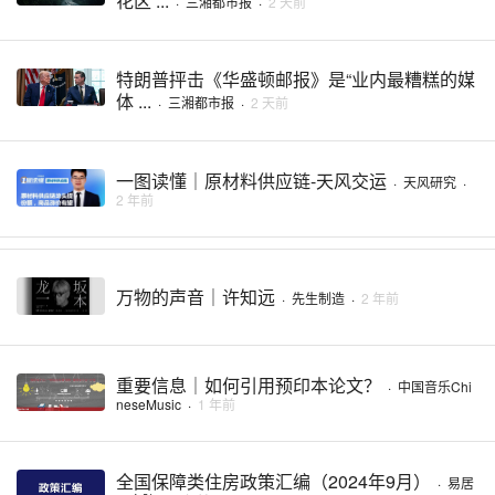
花区 ...
·
三湘都市报
·
2 天前
特朗普抨击《华盛顿邮报》是“业内最糟糕的媒
体 ...
·
三湘都市报
·
2 天前
一图读懂｜原材料供应链-天风交运
·
天风研究
·
2 年前
万物的声音｜许知远
·
先生制造
·
2 年前
重要信息｜如何引用预印本论文？
·
中国音乐Chi
neseMusic
·
1 年前
全国保障类住房政策汇编（2024年9月）
·
易居