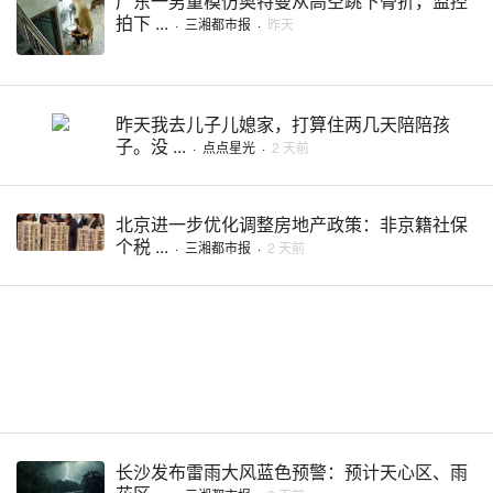
广东一男童模仿奥特曼从高空跳下骨折，监控
拍下 ...
·
三湘都市报
·
昨天
昨天我去儿子儿媳家，打算住两几天陪陪孩
子。没 ...
·
点点星光
·
2 天前
北京进一步优化调整房地产政策：非京籍社保
个税 ...
·
三湘都市报
·
2 天前
长沙发布雷雨大风蓝色预警：预计天心区、雨