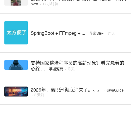
New
·
17 小时前
SpringBoot + FFmpeg + ...
·
芋道源码
·
昨天
支持国家整治程序员的高薪现象？看完悬着的
心终 ...
·
芋道源码
·
昨天
2026年，离职潮彻底消失了。。。
·
JavaGuide
·
2 天前