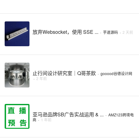
放弃Websocket，使用 SSE ...
·
芋道源码
·
2 天前
止行间设计研究室｜Q哥茶飲
·
gooood谷德设计网
·
2 年前
亚马逊品牌SB广告实战运用 & ...
·
AMZ123跨境电
商
·
1 年前