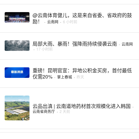
@云南体育健儿，这是来自省委、省政府的鼓
励！
·
云南网
·
6 小时前
局部大雨、暴雨！强降雨持续侵袭云南
·
云南网
·
17 小时前
重磅！昆明官宣：异地公积金买房，首付最低
仅需20%
·
掌上春城
·
昨天
云品出滇 | 云南道地药材首次规模化进入韩国
·
云南省商务厅
·
2 天前