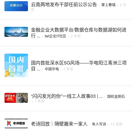
云南两地发布干部任前公示公告
·
掌上春城
·
2 天
前
金融企业大数据平台/数据仓库与数据湖如何进
行 ...
·
twt企业IT社区
·
2 年前
国内首批深水区5G风场——华电阳江青洲三项
目 ...
·
中国华电
·
1 年前
“闪闪发光的你”一线工人故事03 | ...
·
国机金刚石
·
1 年前
老诗回放｜隔壁搬来一家人
·
有人写诗
·
12 月前