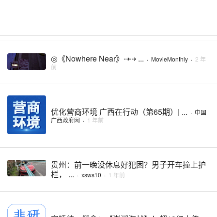
◎《Nowhere Near》⇢⇢ ...
·
MovieMonthly
·
2 年
前
优化营商环境 广西在行动（第65期）| ...
·
中国
广西政府网
·
1 年前
贵州：前一晚没休息好犯困？男子开车撞上护
栏， ...
·
xsws10
·
1 年前