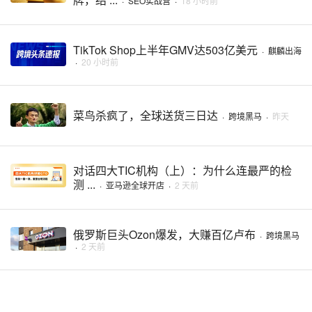
·
SEO实战营
·
18 小时前
TikTok Shop上半年GMV达503亿美元
·
麒麟出海
·
20 小时前
菜鸟杀疯了，全球送货三日达
·
跨境黑马
·
昨天
对话四大TIC机构（上）：为什么连最严的检
测 ...
·
亚马逊全球开店
·
2 天前
俄罗斯巨头Ozon爆发，大赚百亿卢布
·
跨境黑马
·
2 天前